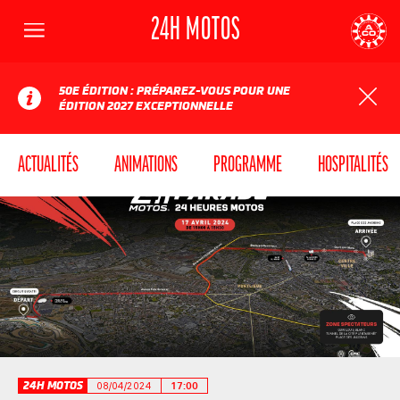
24H MOTOS
Menu
AUTOMOBILE CLUB DE L'OUEST
24
50E ÉDITION : PRÉPAREZ-VOUS POUR UNE
ÉDITION 2027 EXCEPTIONNELLE
ACTUALITÉS
ANIMATIONS
PROGRAMME
HOSPITALITÉS
24H MOTOS
08/04/2024
17:00