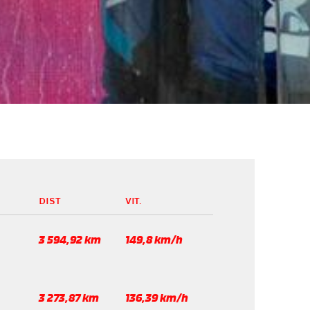
DIST
VIT.
3 594,92 km
149,8 km/h
3 273,87 km
136,39 km/h