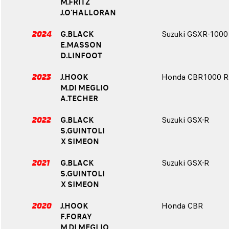
M.FRITZ
J.O’HALLORAN
2024
G.BLACK
Suzuki GSXR-1000
E.MASSON
D.LINFOOT
2023
J.HOOK
Honda CBR1000 R
M.DI MEGLIO
A.TECHER
2022
G.BLACK
Suzuki GSX-R
S.GUINTOLI
X SIMEON
2021
G.BLACK
Suzuki GSX-R
S.GUINTOLI
X SIMEON
2020
J.HOOK
Honda CBR
F.FORAY
M.DI MEGLIO