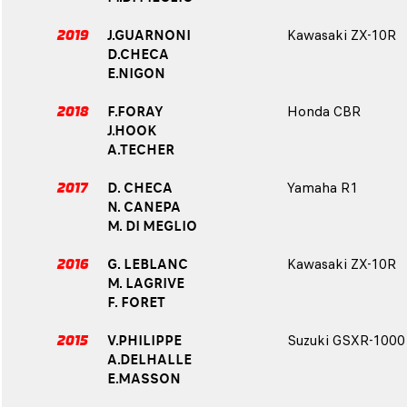
2019
J.GUARNONI
Kawasaki ZX-10R
D.CHECA
E.NIGON
2018
F.FORAY
Honda CBR
J.HOOK
A.TECHER
2017
D. CHECA
Yamaha R1
N. CANEPA
M. DI MEGLIO
2016
G. LEBLANC
Kawasaki ZX-10R
M. LAGRIVE
F. FORET
2015
V.PHILIPPE
Suzuki GSXR-1000
A.DELHALLE
E.MASSON