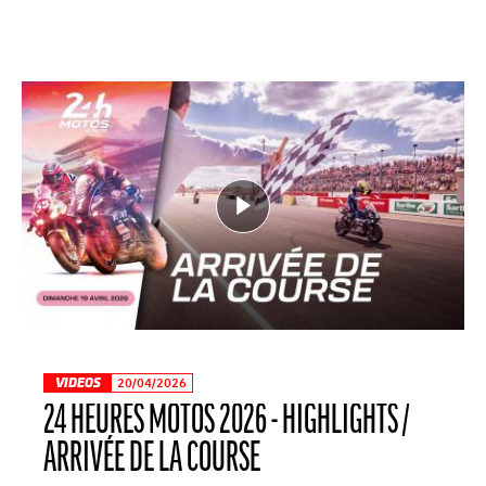
VIDEOS
20/04/2026
24 HEURES MOTOS 2026 - HIGHLIGHTS /
ARRIVÉE DE LA COURSE