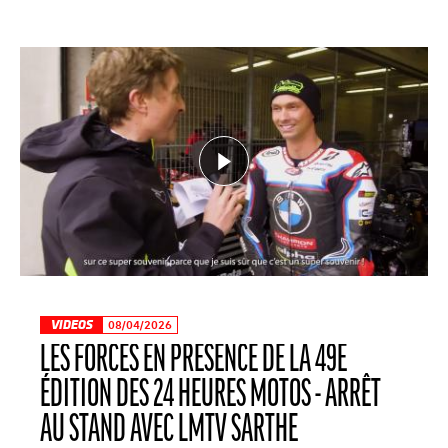
VIDEOS
08/04/2026
LES FORCES EN PRÉSENCE DE LA 49E
ÉDITION DES 24 HEURES MOTOS - ARRÊT
AU STAND AVEC LMTV SARTHE