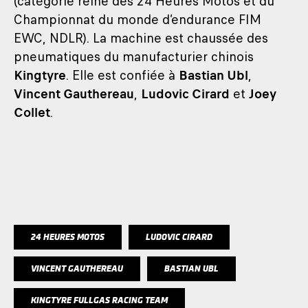
(catégorie reine des 24 Heures Motos et du
Championnat du monde d’endurance FIM
EWC, NDLR). La machine est chaussée des
pneumatiques du manufacturier chinois
Kingtyre
. Elle est confiée à
Bastian Ubl
,
Vincent Gauthereau
,
Ludovic Cirard
et
Joey
Collet
.
24 HEURES MOTOS
LUDOVIC CIRARD
VINCENT GAUTHEREAU
BASTIAN UBL
KINGTYRE FULLGAS RACING TEAM