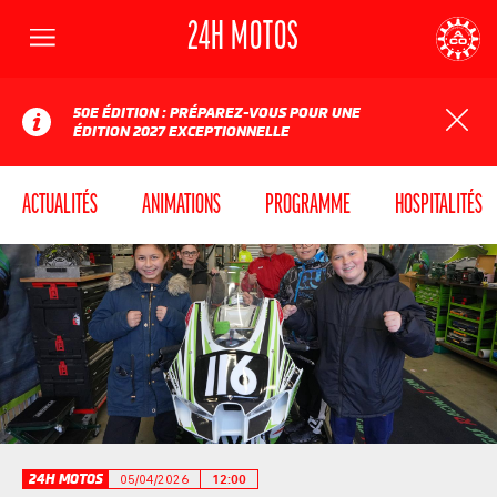
24H MOTOS
Menu
AUTOMOBILE CLUB DE L'OUEST
24
50E ÉDITION : PRÉPAREZ-VOUS POUR UNE
ÉDITION 2027 EXCEPTIONNELLE
ACTUALITÉS
ANIMATIONS
PROGRAMME
HOSPITALITÉS
24H MOTOS
05/04/2026
12:00