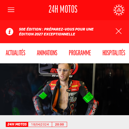
24H MOTOS
Menu
AUTOMOBILE CLUB DE L'OUEST
24
50E ÉDITION : PRÉPAREZ-VOUS POUR UNE
ÉDITION 2027 EXCEPTIONNELLE
ACTUALITÉS
ANIMATIONS
PROGRAMME
HOSPITALITÉS
24H MOTOS
18/04/2024
20:00