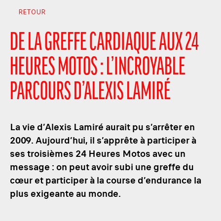
RETOUR
DE LA GREFFE CARDIAQUE AUX 24
HEURES MOTOS : L’INCROYABLE
PARCOURS D’ALEXIS LAMIRÉ
La vie d’Alexis Lamiré aurait pu s’arrêter en
2009. Aujourd’hui, il s’apprête à participer à
ses troisièmes 24 Heures Motos avec un
message : on peut avoir subi une greffe du
cœur et participer à la course d’endurance la
plus exigeante au monde.