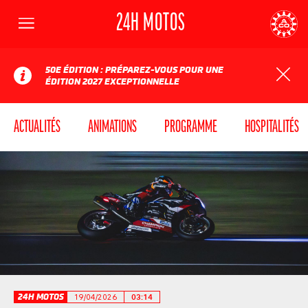
24H MOTOS
Menu
AUTOMOBILE CLUB DE L'OUEST
24
50E ÉDITION : PRÉPAREZ-VOUS POUR UNE
ÉDITION 2027 EXCEPTIONNELLE
ACTUALITÉS
ANIMATIONS
PROGRAMME
HOSPITALITÉS
24H MOTOS
19/04/2026
03:14