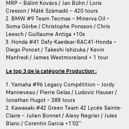
MRP – Bálint Kovács / Jan Bühn / Loris
Cresson / Máté Számadó – 420 tours
2. BMW #9 Team Tecmas – Minerva Oil –
Soma Görbe / Christophe Ponsson / Chris
Leesch / Guillaume Antiga +10s
3. Honda #41 Dafy-Kaedear-RAC41-Honda –
Diego Poncet / Takeshi Ishizuka / Kevin
Manfredi / James Westmoreland + 1 tour
Le top 3 de la catégorie Production :
1. Yamaha #96 Legacy Compétition – Jordy
Manneveau / Pierre Gelas / Ludovic Hauser /
Jonathan Hugot – 388 tours
2. Kawasaki #42 Green Team 42 Lycée Sainte-
Claire – Julien Bonnet / Alexy Negrier / Jules
Blanc / Corentin Garcia +1’02’’