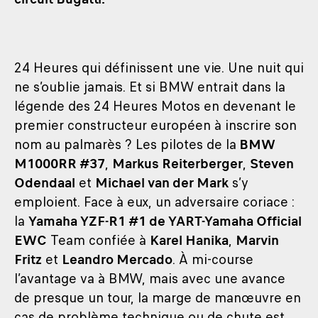
24 Heures qui définissent une vie. Une nuit qui
ne s’oublie jamais. Et si BMW entrait dans la
légende des 24 Heures Motos en devenant le
premier constructeur européen à inscrire son
nom au palmarès ? Les pilotes de la
BMW
M1000RR #37
,
Markus Reiterberger
,
Steven
Odendaal
et
Michael van der Mark
s’y
emploient. Face à eux, un adversaire coriace :
la
Yamaha YZF-R1 #1 de YART-Yamaha Official
EWC
Team confiée à
Karel Hanika
,
Marvin
Fritz
et
Leandro Mercado
. À mi-course
l’avantage va à BMW, mais avec une avance
de presque un tour, la marge de manœuvre en
cas de problème technique ou de chute est