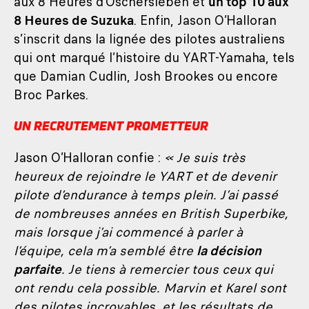
aux 8 Heures d’Oschersleben et
un top 10 aux
8 Heures de Suzuka
. Enfin, Jason O’Halloran
s’inscrit dans la lignée des pilotes australiens
qui ont marqué l’histoire du YART-Yamaha, tels
que Damian Cudlin, Josh Brookes ou encore
Broc Parkes.
UN RECRUTEMENT PROMETTEUR
Jason O’Halloran confie :
« Je suis très
heureux de rejoindre le YART et de devenir
pilote d’endurance à temps plein. J’ai passé
de nombreuses années en British Superbike,
mais lorsque j’ai commencé à parler à
l’équipe, cela m’a semblé être
la décision
parfaite
. Je tiens à remercier tous ceux qui
ont rendu cela possible. Marvin et Karel sont
des pilotes incroyables, et les résultats de