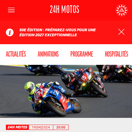
24H MOTOS
Menu
AUTOMOBILE CLUB DE L'OUEST
24
50E ÉDITION : PRÉPAREZ-VOUS POUR UNE
ÉDITION 2027 EXCEPTIONNELLE
ACTUALITÉS
ANIMATIONS
PROGRAMME
HOSPITALITÉS
24H MOTOS
19/04/2024
20:00