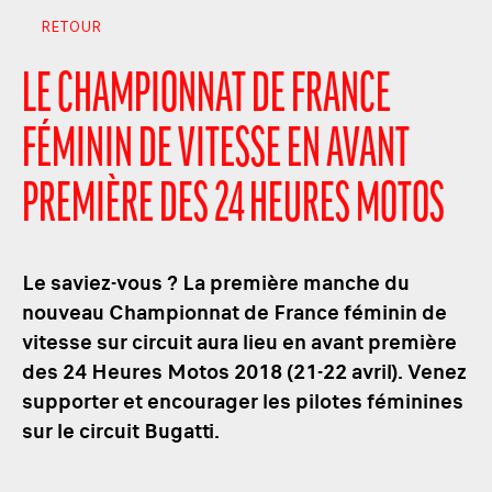
RETOUR
LE CHAMPIONNAT DE FRANCE
FÉMININ DE VITESSE EN AVANT
PREMIÈRE DES 24 HEURES MOTOS
Le saviez-vous ? La première manche du
nouveau Championnat de France féminin de
vitesse sur circuit aura lieu en avant première
des 24 Heures Motos 2018 (21-22 avril). Venez
supporter et encourager les pilotes féminines
sur le circuit Bugatti.