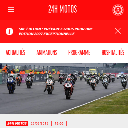
24H MOTOS
Menu
AUTOMOBILE CLUB DE L'OUEST
24
50E ÉDITION : PRÉPAREZ-VOUS POUR UNE
ÉDITION 2027 EXCEPTIONNELLE
ACTUALITÉS
ANIMATIONS
PROGRAMME
HOSPITALITÉS
24H MOTOS
23/03/2018
16:00