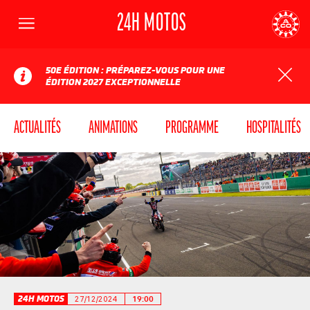
24H MOTOS
Menu
AUTOMOBILE CLUB DE L'OUEST
24
50E ÉDITION : PRÉPAREZ-VOUS POUR UNE
ÉDITION 2027 EXCEPTIONNELLE
ACTUALITÉS
ANIMATIONS
PROGRAMME
HOSPITALITÉS
24H MOTOS
27/12/2024
19:00