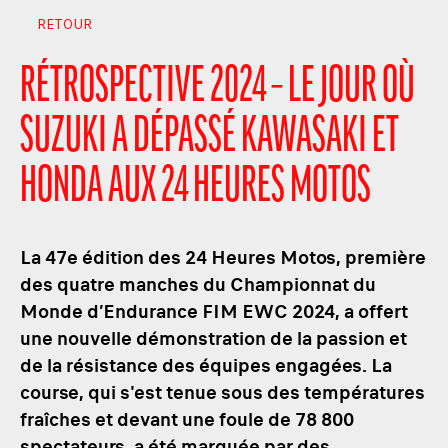
RETOUR
RÉTROSPECTIVE 2024 – LE JOUR OÙ
SUZUKI A DÉPASSÉ KAWASAKI ET
HONDA AUX 24 HEURES MOTOS
La 47e édition des 24 Heures Motos, première
des quatre manches du Championnat du
Monde d’Endurance FIM EWC 2024, a offert
une nouvelle démonstration de la passion et
de la résistance des équipes engagées. La
course, qui s'est tenue sous des températures
fraîches et devant une foule de 78 800
spectateurs, a été marquée par des