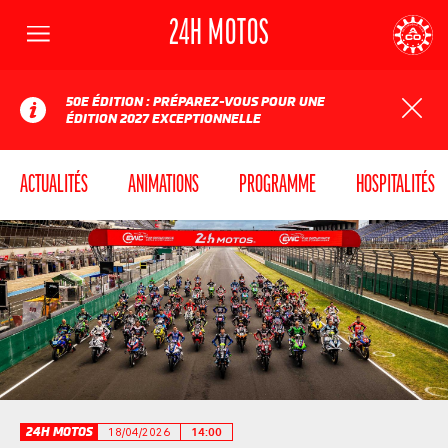
24H MOTOS
Menu
AUTOMOBILE CLUB DE L'OUEST
24
50E ÉDITION : PRÉPAREZ-VOUS POUR UNE
ÉDITION 2027 EXCEPTIONNELLE
ACTUALITÉS
ANIMATIONS
PROGRAMME
HOSPITALITÉS
24H MOTOS
18/04/2026
14:00