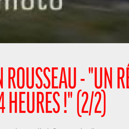
 ROUSSEAU - "UN R
4 HEURES !" (2/2)