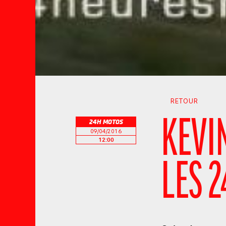
RETOUR
KEVIN
24H MOTOS
09/04/2016
12:00
LES 2