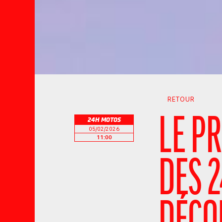
RETOUR
LE P
24H MOTOS
05/02/2026
11:00
DES 