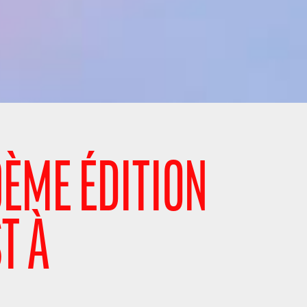
9ÈME ÉDITION
T À