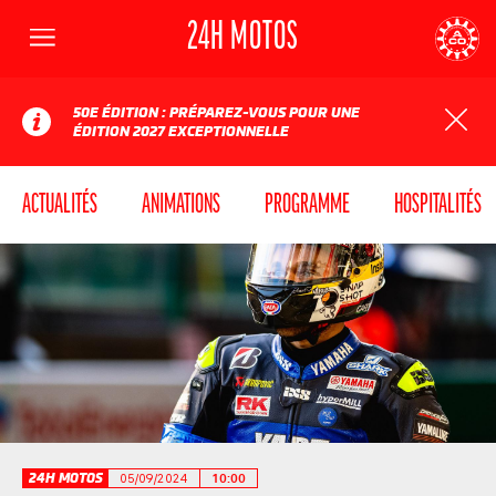
24H MOTOS
Menu
AUTOMOBILE CLUB DE L'OUEST
24
50E ÉDITION : PRÉPAREZ-VOUS POUR UNE
ÉDITION 2027 EXCEPTIONNELLE
ACTUALITÉS
ANIMATIONS
PROGRAMME
HOSPITALITÉS
24H MOTOS
05/09/2024
10:00