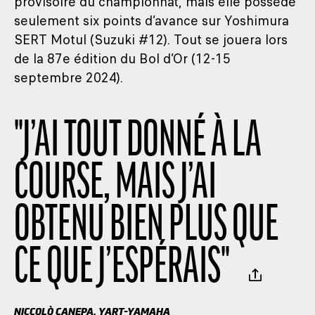
provisoire du championnat, mais elle possède
seulement six points d’avance sur Yoshimura
SERT Motul (Suzuki #12). Tout se jouera lors
de la 87e édition du Bol d’Or (12-15
septembre 2024).
"
J’AI TOUT DONNÉ À LA
COURSE, MAIS J’AI
OBTENU BIEN PLUS QUE
CE QUE J’ESPÉRAIS
"
NICCOLÒ CANEPA, YART-YAMAHA