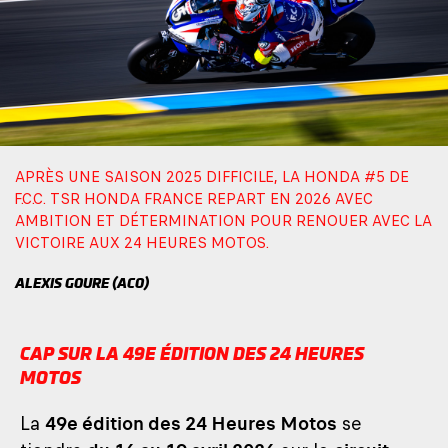
APRÈS UNE SAISON 2025 DIFFICILE, LA HONDA #5 DE
F.C.C. TSR HONDA FRANCE REPART EN 2026 AVEC
AMBITION ET DÉTERMINATION POUR RENOUER AVEC LA
VICTOIRE AUX 24 HEURES MOTOS.
ALEXIS GOURE (ACO)
CAP SUR LA 49E ÉDITION DES 24 HEURES
MOTOS
La
49e édition des 24 Heures Motos
se