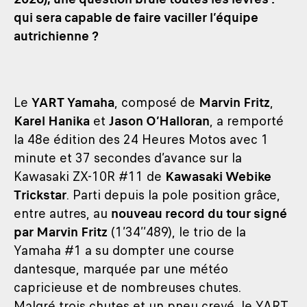
qui sera capable de faire vaciller l’équipe
autrichienne ?
Le
YART Yamaha
, composé de
Marvin Fritz
,
Karel Hanika
et
Jason O’Halloran
, a remporté
la 48e édition des 24 Heures Motos avec 1
minute et 37 secondes d’avance sur la
Kawasaki ZX-10R #11 de
Kawasaki Webike
Trickstar
. Parti depuis la pole position grâce,
entre autres, au
nouveau record du tour signé
par Marvin Fritz
(1’34’’489), le trio de la
Yamaha #1 a su dompter une course
dantesque, marquée par une météo
capricieuse et de nombreuses chutes.
Malgré trois chutes et un pneu crevé, le YART