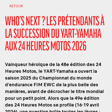
RETOUR
WHO’S NEXT ? LES PRÉTENDANTS À
LA SUCCESSION DU YART-YAMAHA
AUX 24 HEURES MOTOS 2026
Vainqueur héroïque de la 48e édition des 24
Heures Motos, le YART-Yamaha a ouvert la
saison 2025 du Championnat du monde
d’endurance FIM EWC de la plus belle des
manières, avant de décrocher le titre mondial
pour un petit point. Alors que la 49e édition
des 24 Heures Motos se profile (16-19 avril
2026), une question brûle toutes les lèvres :